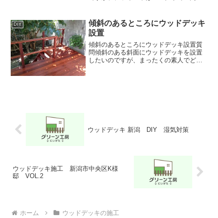
つくった方が良いのか、ウッドデッキの
柱の所だけコンクリの基礎を作るのがで
よいのか教えて下さい。回答どちらが良
傾斜のあるところにウッドデッキ
DIY
いか？と聞かれれば、モチ...
設置
傾斜のあるところにウッドデッキ設置質
問傾斜のある斜面にウッドデッキを設置
したいのですが、まったくの素人でどの
ようにすればいいかわかりません。低く
なっているほうの足にブロックを置いて
水平にしようとも考えましたが、そうす
ると高いほうの足はぐらつ...
ウッドデッキ 新潟 DIY 湿気対策
ウッドデッキ施工 新潟市中央区K様
邸 VOL.2
ホーム
ウッドデッキの施工