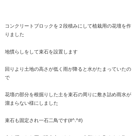
コンクリートブロックを２段積みにして植栽用の花壇を作
りました
地慣らしをして束石を設置します
回りより土地の高さが低く雨が降ると水がたまっていたの
で
花壇の部分を根掘りした土を束石の周りに敷き詰め雨水が
溜まらない様にしました
束石も固定され一石二鳥です(#^.^#)