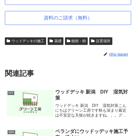
資料のご請求（無料）
ウッドデッキの施工
基礎
植樹・樹
設置場所
nhs-japan
関連記事
ウッドデッキ 新潟 DIY 湿気対
DIY
策
ウッドデッキ 新潟 DIY 湿気対策こん
にちはグリーン工房です秋も深まり最近
は不安定な天候が続きますね。。。グリ
ーン工房のブログを読んでいただいてい
る方の中にはウッドデッキがついている
お宅やこれからつけようって方が多いと
ベランダにウッドッデッキ施工予
Q&A
思いますウッドデッキ...