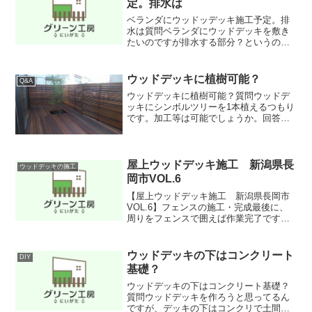
定。排水は
ベランダにウッドッデッキ施工予定。排
水は質問ベランダにウッドデッキを敷き
たいのですが排水する部分？というのか
奥に凹みがあり水が流れるようになって
います。その部分はウッドデッキで覆わ
ないほうがいいですか？それとも隠しち
ウッドデッキに植樹可能？
Q&A
ゃって大丈夫でしょうか？...
ウッドデッキに植樹可能？質問ウッドデ
ッキにシンボルツリーを1本植えるつもり
です。加工等は可能でしょうか。回答既
存の樹を囲んで施工することも可能にな
りますし、これから植樹される予定があ
る方であれば、その部分のみ蓋をし、蓋
を外せば植えられるスペ...
屋上ウッドデッキ施工 新潟県長
ウッドデッキの施工
岡市VOL.6
【屋上ウッドデッキ施工 新潟県長岡市
VOL.6】フェンスの施工・完成最後に、
周りをフェンスで囲えば作業完了です。
等間隔に柱を立て、固定のため上板を繋
ぎ、間に板を取り付けて完成です。
ウッドデッキの下はコンクリート
DIY
基礎？
ウッドデッキの下はコンクリート基礎？
質問ウッドデッキを作ろうと思ってるん
ですが、デッキの下はコンクリで土間を