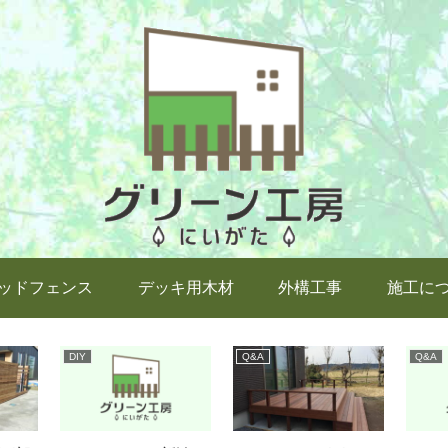
ッドフェンス
デッキ用木材
外構工事
施工に
DIY
Q&A
Q&A