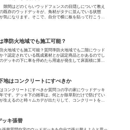
 隙間はどのくらいウッドフェンスの目隠しについて教え
の既存のウッドデッキが、角材がタテに並んでいる状態
が気になります。そこで、自分で横に板を貼って行こうと
板の間はやはり2cm...
は準防火地域でも施工可能？
防火地域でも施工可能？質問準防火地域でも二階にウッド
か？認定されている既成素材とか認定商品とかあるのでし
のデッキの下に車を停めたら用途が発生して床面積に算入
？回答ウッドデッキ...
下地はコンクリートにすべきか
はコンクリートにすべきか質問コの字の家にウッドデッキ
年です。デッキ下の雑草は、何とか除草剤だけで防げてい
が生えるのと時々ムカデが出たりして、コンクリートを打
悩んでいます。建設...
デッキ張替
ッキ張替質問自宅のウッドデッキを自分で張り替えようと思っ