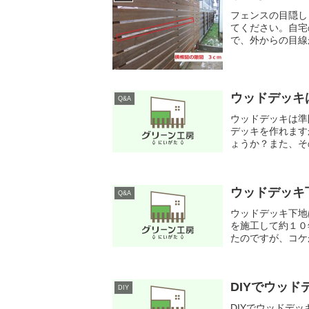
フェンスの目隠し
てください。自宅
で、外からの目線
思うのですが、板と
ウッドデッキ
Q&A
ウッドデッキは準
デッキを作れます
ょうか？また、そ
されてしまいますか
ウッドデッキ
Q&A
ウッドデッキ下地
を施工して約１０
たのですが、コケ
ったほうがいいのか
DIYでウッド
DIY
DIYでウッドデ