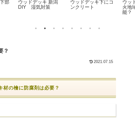
下部
ウッドデッキ 新潟
ウッドデッキ下にコ
ウッ
DIY 湿気対策
ンクリート
火地
能？
要？
2021.07.15
キ材の檜に防腐剤は必要？
。