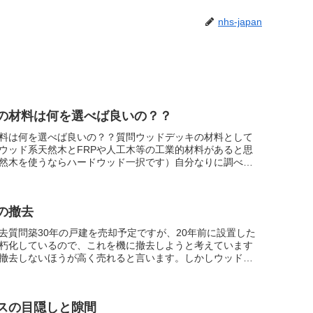
nhs-japan
の材料は何を選べば良いの？？
料は何を選べば良いの？？質問ウッドデッキの材料として
ウッド系天然木とFRPや人工木等の工業的材料があると思
然木を使うならハードウッド一択です）自分なりに調べた
ドウッド）のメリ...
の撤去
去質問築30年の戸建を売却予定ですが、20年前に設置した
朽化しているので、これを機に撤去しようと考えています
撤去しないほうが高く売れると言います。しかしウッドデ
腐食し、塗装は...
スの目隠しと隙間