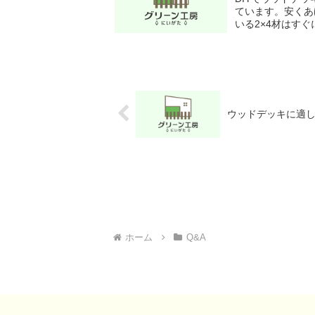
ています。安くあ
いる2×4材はす
場などで使われてい
ウッドデッキに適
ホーム
Q&A