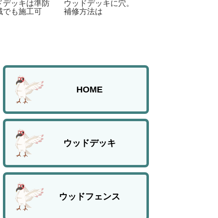
ドデッキは準防
ウッドデッキに穴。
ベランダデッキ施
域でも施工可
補修方法は
工 新潟県柏崎
②
HOME
ウッドデッキ
ウッドフェンス