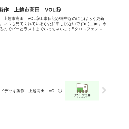
製作 上越市高田 VOL⑤
 上越市高田 VOL⑤工事日記が途中なのにしばらく更新
。いつも見てくれているかたに申し訳ないですm(__)m。今
るのでバーとラストまでいっちゃいます!!クロスフェンスの
にもど...
ドデッキ製作 上越高田 VOL.①