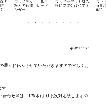
置後
ウッドデッキ 板と
ウッドッデッキ材の
ウッ
雑
板との隙間 レッド
檜に防腐剤は必要？
火地
？
シダー
能？
2011.12.27
記の通りお休みさせていただきますので宜しくお
します。
合わせ等は、1/5(木)より順次対応致しますの