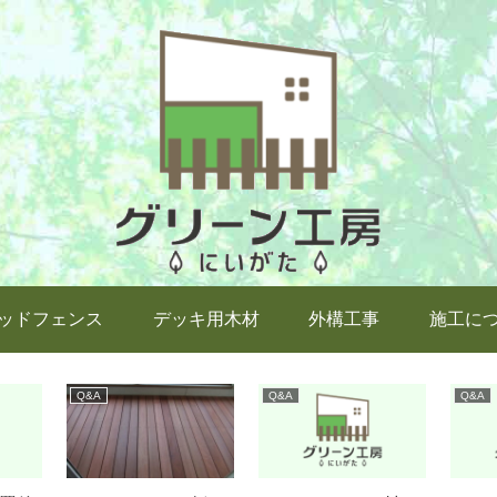
ッドフェンス
デッキ用木材
外構工事
施工に
Q&A
Q&A
Q&A