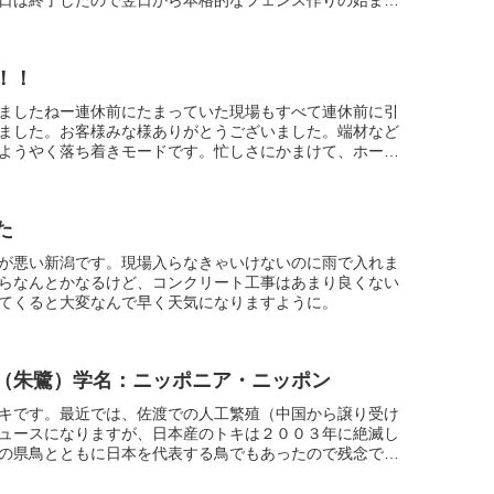
日は終了したので翌日から本格的なフェンス作りの始まり
ックをベースの...
！！
ましたねー連休前にたまっていた現場もすべて連休前に引
ました。お客様みな様ありがとうございました。端材など
ようやく落ち着きモードです。忙しさにかまけて、ホーム
写真を全然アップで...
た
が悪い新潟です。現場入らなきゃいけないのに雨で入れま
らなんとかなるけど、コンクリート工事はあまり良くない
てくると大変なんで早く天気になりますように。
（朱鷺）学名：ニッポニア・ニッポン
キです。最近では、佐渡での人工繁殖（中国から譲り受け
ュースになりますが、日本産のトキは２００３年に絶滅し
の県鳥とともに日本を代表する鳥でもあったので残念です
し新潟の空を舞う日...