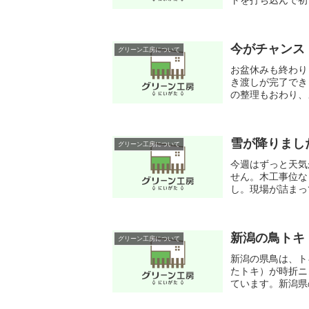
トを打ち込んで初
です。フェンスブロ
今がチャンス
グリーン工房について
お盆休みも終わり
き渡しが完了でき
の整理もおわり、
ページやブログには
雪が降りまし
グリーン工房について
今週はずっと天気
せん。木工事位な
し。現場が詰まっ
新潟の鳥トキ
グリーン工房について
新潟の県鳥は、ト
たトキ）が時折ニ
ています。新潟県
が、人工繁殖が成功